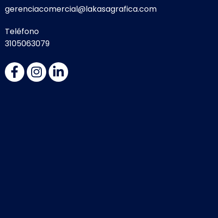
gerenciacomercial@lakasagrafica.com
Teléfono
3105063079