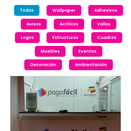
Todas
Wallpaper
Adhesivos
Avisos
Acrílicos
Vallas
Logos
Estructuras
Cuadros
Muebles
Eventos
Decoración
Ambientación